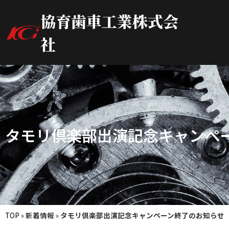
協育歯車工業株式会
社
タモリ倶楽部出演記念キャンペ
TOP
»
新着情報
»
タモリ倶楽部出演記念キャンペーン終了のお知らせ