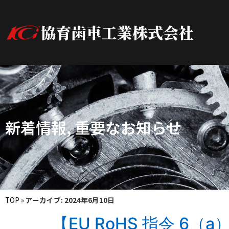
協育歯車工業株式会社
新着情報
,
重要なお知らせ
TOP
»
アーカイブ: 2024年6月10日
【EU RoHS 指令 