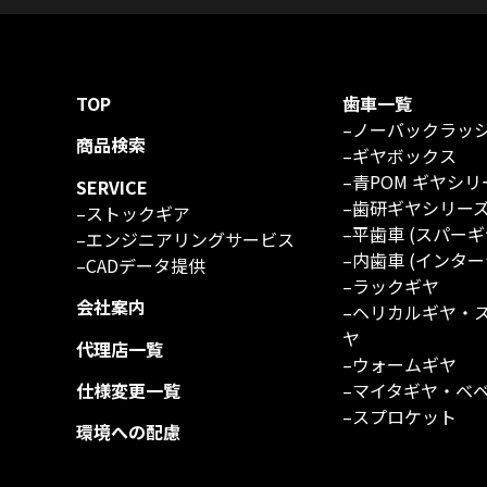
TOP
歯車一覧
–
ノーバックラッ
商品検索
–
ギヤボックス
–
青POM ギヤシリ
SERVICE
–
歯研ギヤシリー
–
ストックギア
–
平歯車 (スパーギ
–
エンジニアリングサービス
–
内歯車 (インター
–
CADデータ提供
–
ラックギヤ
会社案内
–
ヘリカルギヤ・
ヤ
代理店一覧
–
ウォームギヤ
仕様変更一覧
–
マイタギヤ・ベ
–
スプロケット
環境への配慮