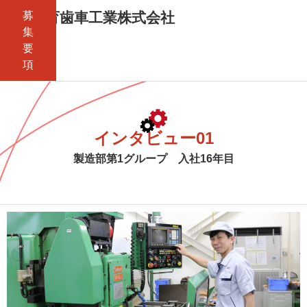
募
協育歯車工業株式会社
集
要
項
インタビュー01
製造部第1グループ 入社16年目